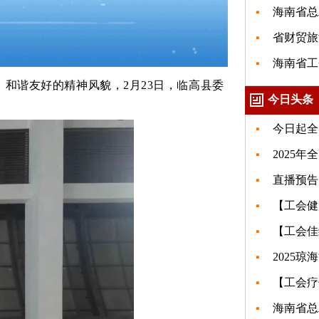
海南省总
省财贸旅
海南省工
和谐友好的精神风貌，2月23日，临高县委
今日头条
今日起全
2025
直播预告
【工会健
【工会佳
2025
【工会疗
海南省总