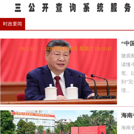
所在位置：
>
新闻动态
时政要闻
时政要闻
“中
微观
读懂
笔、
到“
理...
海南
海南