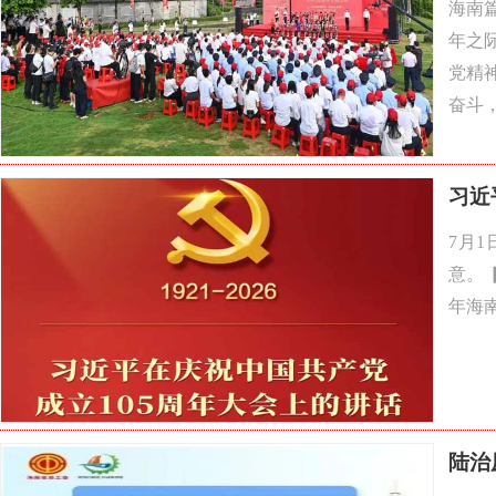
海南
年之
党精
奋斗，
习近
7月
意。 
年海南
陆治