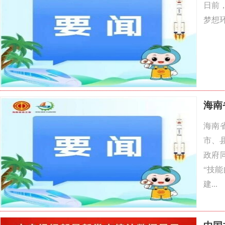
日前
梦想环
海南
海南省
市、县
政府
“技能
建...