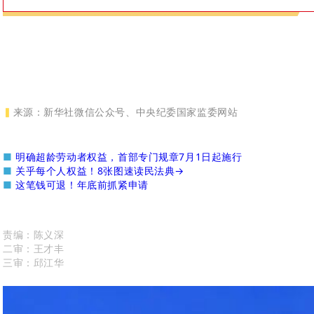
▍
来源：新华社微信公众号、中央纪委国家监委网站
■
明确超龄劳动者权益，首部专门规章7月1日起施行
■
关乎每个人权益！8张图速读民法典→
■
这笔钱可退！年底前抓紧申请
责编：陈义深
二审：王才丰
三审：邱江华