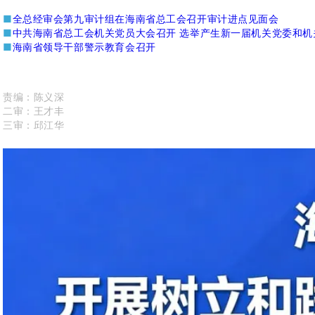
■
全总经审会第九审计组在海南省总工会召开审计进点见面会
■
中共海南省总工会机关党员大会召开 选举产生新一届机关党委和机
■
海南省领导干部警示教育会召开
责编：
陈义深
二审：王才丰
三审：邱江华