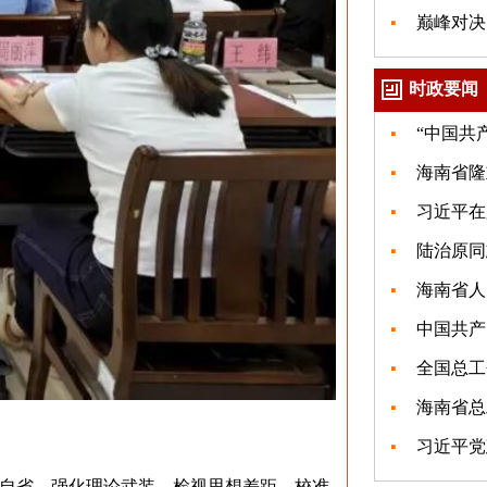
巅峰对决
时政要闻
“中国共
海南省隆
习近平在
陆治原同
海南省人
中国共产党
全国总工
海南省总
习近平党
自省，强化理论武装，检视思想差距、校准